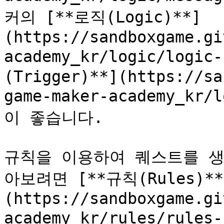
커의 [**로직(Logic)**]
(https://sandboxgame.gi
academy_kr/logic/logi
(Trigger)**](https://sa
game-maker-academy_kr
이 좋습니다.

규칙을 이용하여 퀘스트를 생
아보려면 [**규칙(Rules)**
(https://sandboxgame.gi
academy_kr/rules/rul