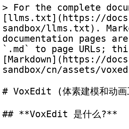
> For the complete docu
[llms.txt](https://docs
sandbox/llms.txt). Mark
documentation pages are
`.md` to page URLs; thi
[Markdown](https://docs
sandbox/cn/assets/voxed
# VoxEdit (体素建模和动画
## **VoxEdit 是什么?**
