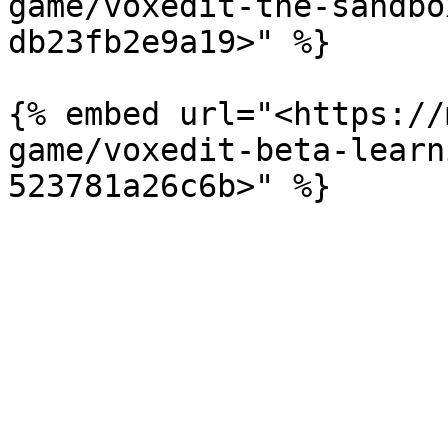
game/voxedit-the-sandbo
db23fb2e9a19>" %}

{% embed url="<https://
game/voxedit-beta-learn