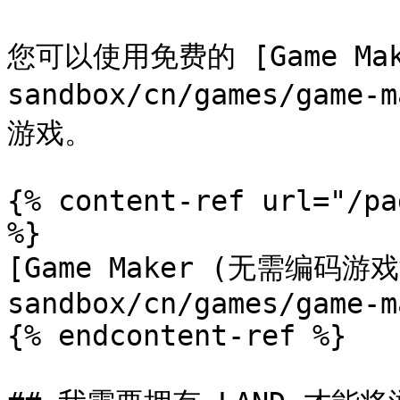
您可以使用免费的 [Game Mak
sandbox/cn/games/game
游戏。

{% content-ref url="/pa
%}

[Game Maker (无需编码游
sandbox/cn/games/game-m
{% endcontent-ref %}
