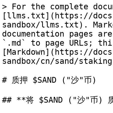
> For the complete docu
[llms.txt](https://docs
sandbox/llms.txt). Mark
documentation pages are
`.md` to page URLs; thi
[Markdown](https://docs
sandbox/cn/sand/staking
# 质押 $SAND ("沙"币)

## **将 $SAND ("沙"币) 