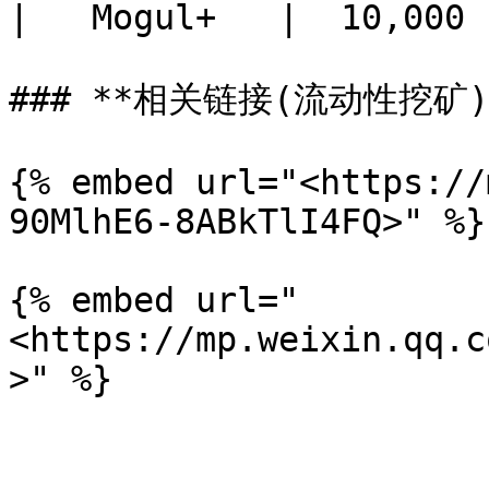
|   Mogul+   |  10,000 
### **相关链接(流动性挖矿)*
{% embed url="<https://
90MlhE6-8ABkTlI4FQ>" %}

{% embed url="
<https://mp.weixin.qq.c