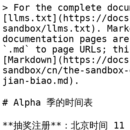
> For the complete docu
[llms.txt](https://docs
sandbox/llms.txt). Mark
documentation pages are
`.md` to page URLs; thi
[Markdown](https://docs
sandbox/cn/the-sandbox-
jian-biao.md).

# Alpha 季的时间表

**抽奖注册**：北京时间 11 月