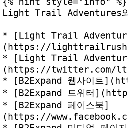
{% hint style="info" %}

Light Trail Adventures
* [Light Trail Advent
(https://lighttrailrush
* [Light Trail Advent
(https://twitter.com/lt
* [B2Expand 웹사이트](http
* [B2Expand 트위터](https
* [B2Expand 페이스북]
(https://www.facebook.c
* [B2Expand 미디엄 페이지