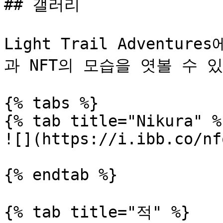
## 갤러리

Light Trail Advent
과 NFT의 모습을 엿볼 수 
{% tabs %}

{% tab title="Nikura" %}
![](https://i.ibb.co/nf
{% endtab %}

{% tab title="적" %}
