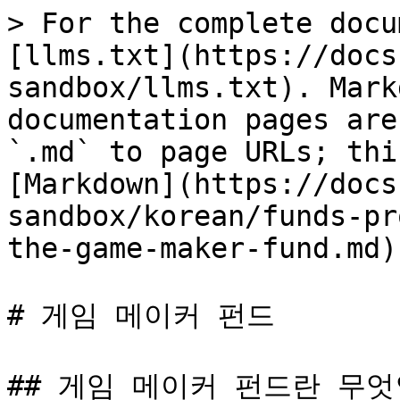
> For the complete docu
[llms.txt](https://docs
sandbox/llms.txt). Mark
documentation pages are
`.md` to page URLs; thi
[Markdown](https://docs
sandbox/korean/funds-pr
the-game-maker-fund.md).
# 게임 메이커 펀드

## 게임 메이커 펀드란 무엇인가