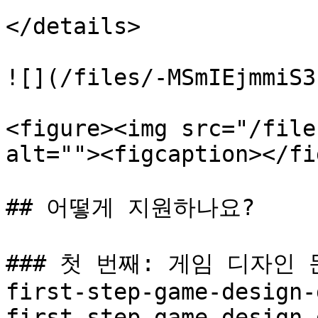
</details>

![](/files/-MSmIEjmmiS3
<figure><img src="/file
alt=""><figcaption></fi
## 어떻게 지원하나요?

### 첫 번째: 게임 디자인 문서
first-step-game-design-
first-step-game-design-