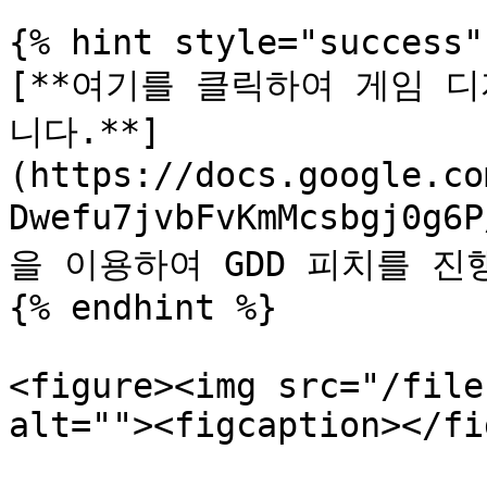
{% hint style="success" 
[**여기를 클릭하여 게임 
니다.**]
(https://docs.google.co
Dwefu7jvbFvKmMcsbgj0g
을 이용하여 GDD 피치를 진
{% endhint %}

<figure><img src="/file
alt=""><figcaption></fi