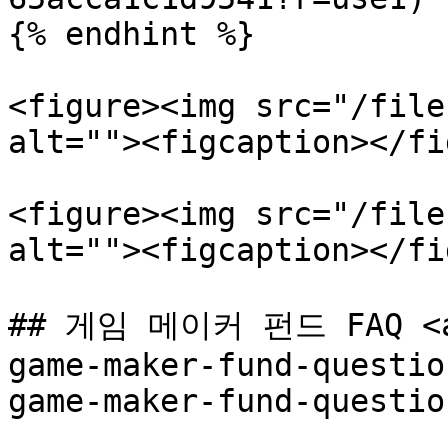
{% endhint %}

<figure><img src="/file
alt=""><figcaption></fi
<figure><img src="/file
alt=""><figcaption></fi
## 게임 메이커 펀드 FAQ <a 
game-maker-fund-questio
game-maker-fund-questio