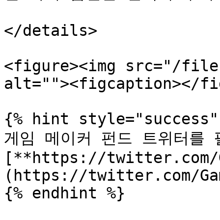
</details>

<figure><img src="/file
alt=""><figcaption></fi
{% hint style="success" 
게임 메이커 펀드 트위터를 
[**https://twitter.com/
(https://twitter.com/Ga
{% endhint %}
