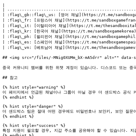
|                                                      
| -----------------------------------------------------
| :flag\_gb::flag\_us: [영어 채널](https://t.me/sandboxga
| :flag\_fr: [프랑스어 채널](https://t.me/sandboxgamefran
| :flag\_it: [이탈리아어 채널](https://t.me/thesandboxitali
| :flag\_kr: [한국어 채널](https://t.me/sandboxgamekorea)
| :flag\_ph: [필리핀어 채널](https://t.me/sandboxgamephili
| :flag\_es: [스페인어 채널](https://t.me/sandboxgamespain
| :flag\_vn: [베트남어 채널](https://t.me/thesandboxgamev
## <img src="/files/-MNig0XUMm_bX-mA5drr" alt="" data
중국 커뮤니티 멤버를 위한 위챗 계정이 있습니다. 디스코드 또는 중국
## 참고

{% hint style="warning" %}

이 페이지에서 언급된 채널이나 그룹이 아닐 경우 더 샌드박스 공식 커
{% endhint %}

{% hint style="danger" %}

더 샌드박스 팀은 절대 어떤 경우에도 비밀번호나 보안키, 보안 질문이
{% endhint %}

{% hint style="success" %}

특정 지원이 필요할 경우, 지갑 주소를 공유해야 할 수 있습니다. 지
{% endhint %}
