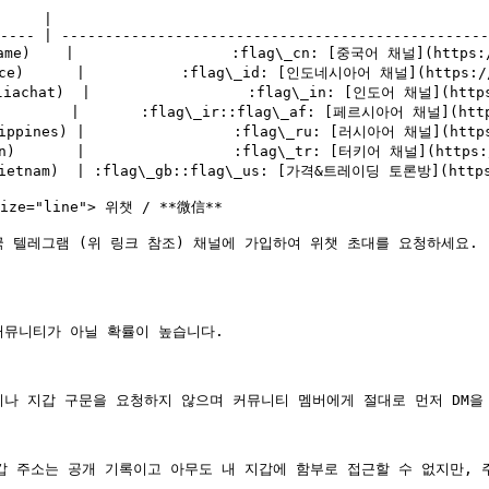
     |                                                  
---- | -------------------------------------------------
me)    |                  :flag\_cn: [중국어 채널](https://
ce)      |           :flag\_id: [인도네시아어 채널](https://t
achat)  |                  :flag\_in: [인도어 채널](https:
        |       :flag\_ir::flag\_af: [페르시아어 채널](https
ppines) |                 :flag\_ru: [러시아어 채널](https:
)       |                 :flag\_tr: [터키어 채널](https://
ietnam)  | :flag\_gb::flag\_us: [가격&트레이딩 토론방](https:/
-size="line"> 위챗 / **微信**

 텔레그램 (위 링크 참조) 채널에 가입하여 위챗 초대를 요청하세요.

뮤니티가 아닐 확률이 높습니다.

나 지갑 구문을 요청하지 않으며 커뮤니티 멤버에게 절대로 먼저 DM을 
갑 주소는 공개 기록이고 아무도 내 지갑에 함부로 접근할 수 없지만, 