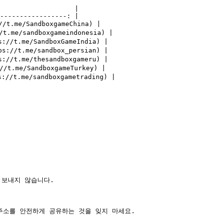
                   |

-----------------: |

t.me/SandboxgameChina) |

.me/sandboxgameindonesia) |

//t.me/SandboxGameIndia) |

://t.me/sandbox_persian) |

//t.me/thesandboxgameru) |

t.me/SandboxgameTurkey) |

/t.me/sandboxgametrading) |

보내지 않습니다.

주소를 안전하게 공유하는 것을 잊지 마세요.
