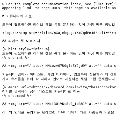
> For the complete documentation index, see [llms.txt](
appending `.md` to page URLs; this page is available as
# 커뮤니티와 지원

도움이 필요하다면 라이브 챗을 통해 문의하는 것이 가장 빠른 방법일 
<figure><img src="/files/nXajnbgugaYXc7qdPn4d" alt=""><
## 라이브 챗 & 메시지

{% hint style="info" %}

도움이 필요하다면 라이브 챗을 통해 문의하는 것이 가장 빠른 방법일 
{% endhint %}

## <img src="/files/-MNiezvG7U0gIzZYJjW9" alt="" data
커뮤니티 멤버와 아티스트, 게임 디자이너, 암호화폐 전문가와 더 샌
가의 유저들을 위해 각 나라의 언어로 지원되는 채널 또한 존재합니다.
{% embed url="<https://discord.com/invite/thesandboxkor
여기를 클릭하여 공식 디스코드 커뮤니티로 이동

{% endembed %}

## <img src="/files/-MNif3OtVNc8s0_to3h1" alt="" data
각국의 언어로 운영되는 텔레그램 커뮤니티에서 다른 사람들과 의견을 