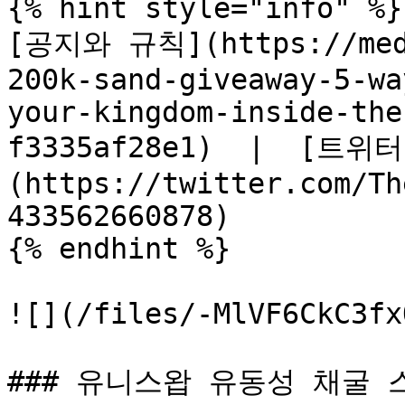
{% hint style="info" %}

[공지와 규칙](https://medi
200k-sand-giveaway-5-wa
your-kingdom-inside-the
f3335af28e1)  |  [
(https://twitter.com/Th
433562660878)

{% endhint %}

![](/files/-MlVF6CkC3fx
### 유니스왑 유동성 채굴 