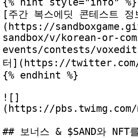
{% hint style="info" %}

[주간 복스에딧 콘테스트 정
(https://sandboxgame.gi
sandbox/v/korean-or-com
events/contests/voxed
터](https://twitter.com/
{% endhint %}

![]
(https://pbs.twimg.com/
## 보너스 & $SAND와 NF