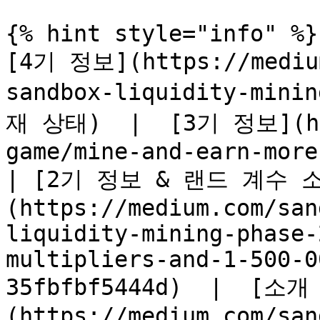
{% hint style="info" %}

[4기 정보](https://medium
sandbox-liquidity-mini
재 상태)  |  [3기 정보](htt
game/mine-and-earn-more
| [2기 정보 & 랜드 계수 
(https://medium.com/san
liquidity-mining-phase-
multipliers-and-1-500-0
35fbfbf5444d)  |  [소
(https://medium.com/san