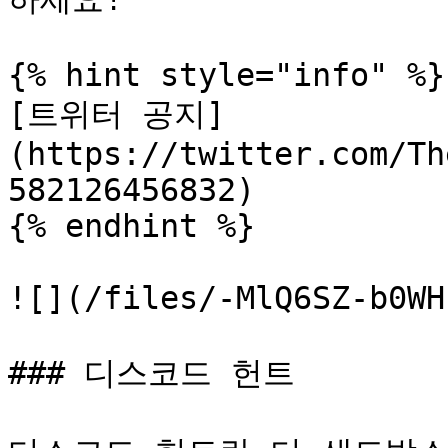
{% hint style="info" %}

[트위터 공지]
(https://twitter.com/Th
582126456832)

{% endhint %}

![](/files/-MlQ6SZ-b0WH
### 디스코드 헌트
