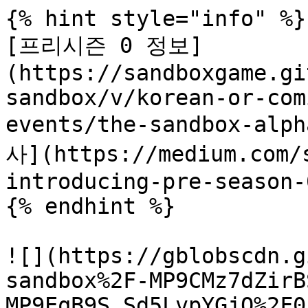
{% hint style="info" %}

[프리시즌 0 정보]
(https://sandboxgame.gi
sandbox/v/korean-or-com
events/the-sandbox-a
사](https://medium.com/
introducing-pre-season-
{% endhint %}

![](https://gblobscdn.g
sandbox%2F-MP9CMz7dZirB
MP9EqB9S_Sd5LvpYGjQ%2F0