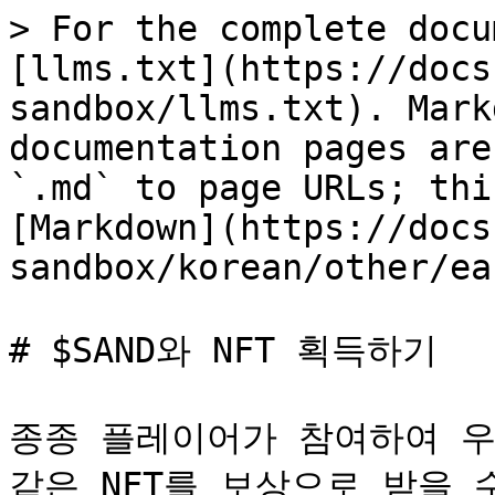
> For the complete docu
[llms.txt](https://docs
sandbox/llms.txt). Mark
documentation pages are
`.md` to page URLs; thi
[Markdown](https://docs
sandbox/korean/other/ea
# $SAND와 NFT 획득하기

종종 플레이어가 참여하여 우승
같은 NFT를 보상으로 받을