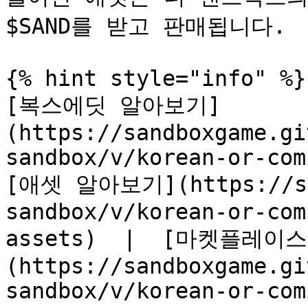
$SAND를 받고 판매됩니다.

{% hint style="info" %}

[복스에딧 알아보기]
(https://sandboxgame.gi
sandbox/v/korean-or-comi
[애셋 알아보기](https://san
sandbox/v/korean-or-com
assets)  |  [마켓플레이
(https://sandboxgame.gi
sandbox/v/korean-or-com