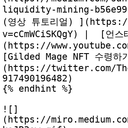
liquidity-mining-b56e
(영상 튜토리얼) ](https://w
v=cCmWCiSKQgY) |  
(https://www.youtube.com
[Gilded Mage NFT 수령
(https://twitter.com/Th
917490196482)

{% endhint %}

![]
(https://miro.medium.co