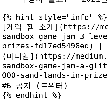
{% hint style="info" %}

[게임 잼 소개](https://med
sandbox-game-jam-3-leve
prizes-fd17ed5496ed)
(미디엄](https://medium.c
sandbox-game-jam-a-glit
000-sand-lands-in-priz
#6 공지 (트위터)

{% endhint %}
