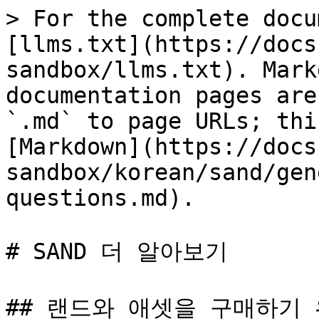
> For the complete docu
[llms.txt](https://docs
sandbox/llms.txt). Mark
documentation pages are
`.md` to page URLs; thi
[Markdown](https://docs
sandbox/korean/sand/gen
questions.md).

# SAND 더 알아보기

## 랜드와 애셋을 구매하기 위