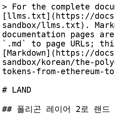
> For the complete docu
[llms.txt](https://docs
sandbox/llms.txt). Mark
documentation pages are
`.md` to page URLs; thi
[Markdown](https://docs
sandbox/korean/the-poly
tokens-from-ethereum-to
# LAND

## 폴리곤 레이어 2로 랜드 