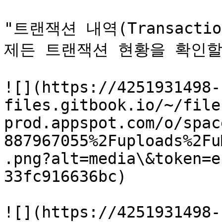
"트랜잭션 내역(Transacti
제든 트랜잭션 현황을 확인할 
![](https://4251931498-
files.gitbook.io/~/file
prod.appspot.com/o/spac
887967055%2Fuploads%2Fu
.png?alt=media\&token=e
33fc916636bc)

![](https://4251931498-