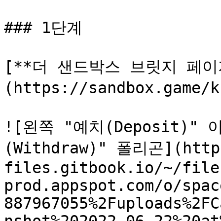
### 1단계

[**더 샌드박스 브릿지 페이
(https://sandbox.game
![왼쪽 "예치(Deposit)"
(Withdraw)" 폴리곤](http
files.gitbook.io/~/file
prod.appspot.com/o/spac
887967055%2Fuploads%2FC