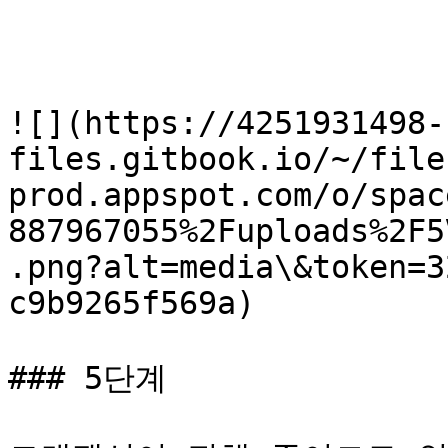
![](https://4251931498-
files.gitbook.io/~/file
prod.appspot.com/o/spac
887967055%2Fuploads%2F5
.png?alt=media\&token=3
c9b9265f569a)

### 5단계
