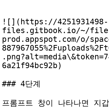
![](https://4251931498-
files.gitbook.io/~/file
prod.appspot.com/o/spac
887967055%2Fuploads%2Ft
.png?alt=media\&token=7
6a21f94bc92b)

### 4단계

프롬프트 창이 나타나면 지갑