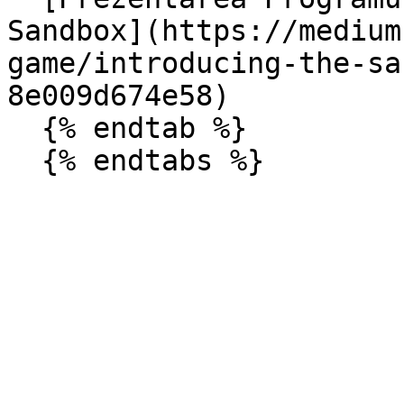
Sandbox](https://medium
game/introducing-the-sa
8e009d674e58)

  {% endtab %}
