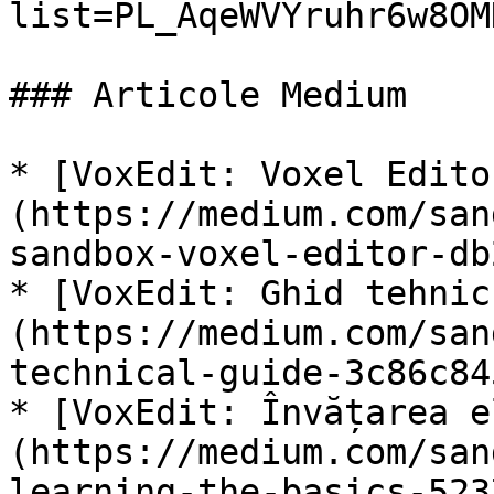
list=PL_AqeWVYruhr6w8OM
### Articole Medium

* [VoxEdit: Voxel Edito
(https://medium.com/san
sandbox-voxel-editor-db
* [VoxEdit: Ghid tehnic
(https://medium.com/san
technical-guide-3c86c84
* [VoxEdit: Învățarea e
(https://medium.com/san
learning-the-basics-523