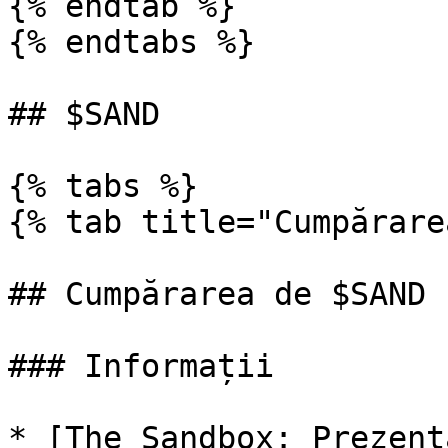
{% endtab %}

{% endtabs %}

## $SAND

{% tabs %}

{% tab title="Cumpărare
## Cumpărarea de $SAND

### Informații

* [The Sandbox: Prezent