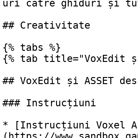
uri către ghiduri și tu
## Creativitate

{% tabs %}

{% tab title="VoxEdit ș
## VoxEdit și ASSET desi
### Instrucțiuni

* [Instrucțiuni Voxel A
(https://www.sandbox.ga