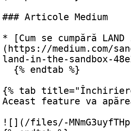
### Articole Medium

* [Cum se cumpără LAND 
(https://medium.com/san
land-in-the-sandbox-48e
  {% endtab %}

{% tab title="Închirier
Aceast feature va apăre
![](/files/-MNmG3uyfTHp