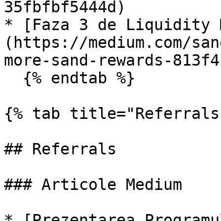
35fbfbf5444d)

* [Faza 3 de Liquidity 
(https://medium.com/san
more-sand-rewards-813f4
  {% endtab %}

{% tab title="Referrals"
## Referrals

### Articole Medium

* [Prezentarea Programu