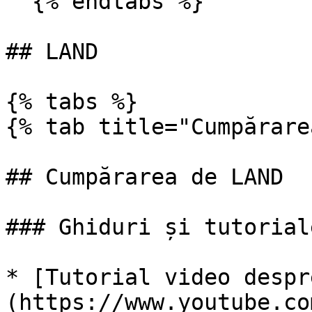
  {% endtabs %}

## LAND

{% tabs %}

{% tab title="Cumpărare
## Cumpărarea de LAND

### Ghiduri și tutoriale
* [Tutorial video despr
(https://www.youtube.co