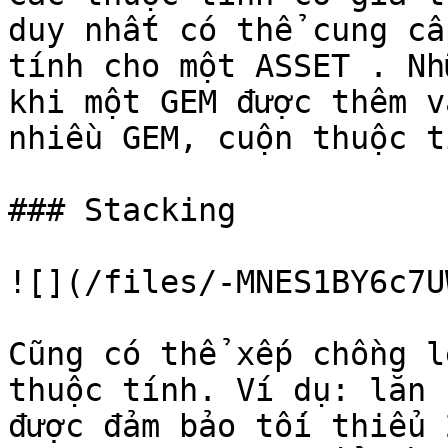
duy nhất có thể cung cấ
tính cho một ASSET . Nh
khi một GEM được thêm v
nhiều GEM, cuộn thuộc t
### Stacking

![](/files/-MNES1BY6c7U
Cũng có thể xếp chồng l
thuộc tính. Ví dụ: lăn 
được đảm bảo tối thiểu 