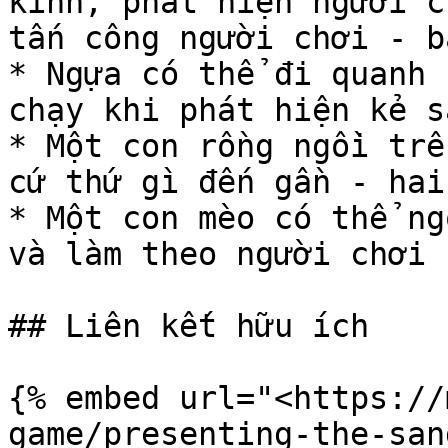
kính, phát hiện người c
tấn công người chơi - b
* Ngựa có thể đi quanh 
chạy khi phát hiện kẻ s
* Một con rồng ngồi trê
cứ thứ gì đến gần - hai
* Một con mèo có thể ng
và làm theo người chơi 
## Liên kết hữu ích

{% embed url="<https://
game/presenting-the-san