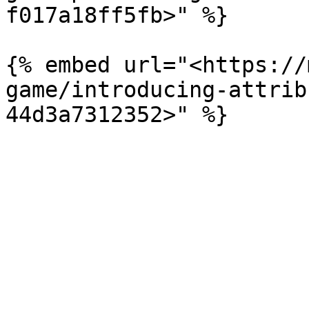
f017a18ff5fb>" %}

{% embed url="<https://
game/introducing-attrib