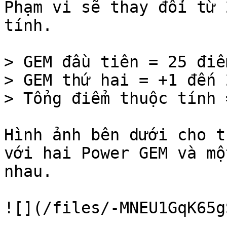
Phạm vi sẽ thay đổi từ 
tính.

> GEM đầu tiên = 25 điể
> GEM thứ hai = +1 đến 
> Tổng điểm thuộc tính 
Hình ảnh bên dưới cho t
với hai Power GEM và mộ
nhau.

![](/files/-MNEU1GqK65g