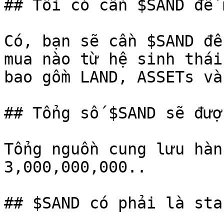
## Tôi có cần $SAND để 
Có, bạn sẽ cần $SAND để
mua nào từ hệ sinh thái
bao gồm LAND, ASSETs và
## Tổng số $SAND sẽ đượ
Tổng nguồn cung lưu hàn
3,000,000,000..

## $SAND có phải là sta