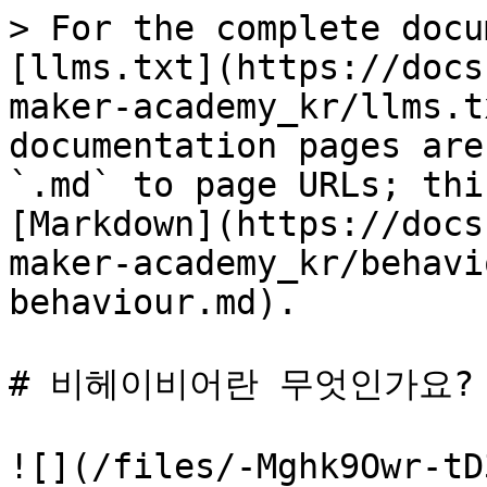
> For the complete docu
[llms.txt](https://docs
maker-academy_kr/llms.t
documentation pages are
`.md` to page URLs; thi
[Markdown](https://docs
maker-academy_kr/behavi
behaviour.md).

# 비헤이비어란 무엇인가요?

![](/files/-Mghk9Owr-tD